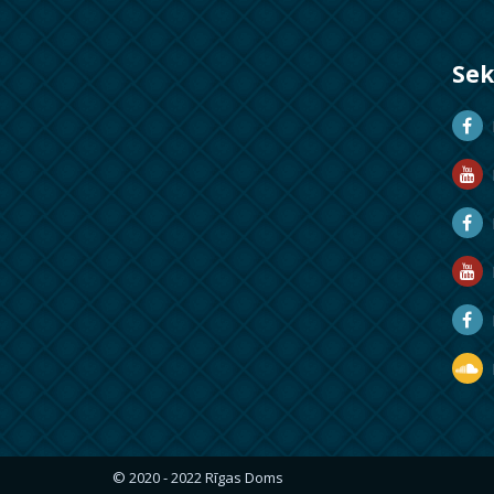
Se
D
D
M
R
R
D
© 2020 - 2022 Rīgas Doms