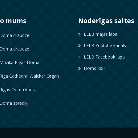
ko mums
Noderīgas saites
LELB mājas lapa
oma draudze
LELB Youtube kanāls
oma draudze
LELB Facebook lapa
ūzika Rīgas Domā
Doms 800
iga Cathedral Walcker Organ
īgas Doma koris
oma sprediķi