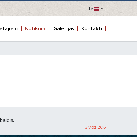
LV
LV
EN
ētājiem
Notikumi
Galerijas
Kontakti
DE
FR
UA
LT
EE
FI
baidīs.