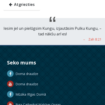
Atgriezties
Iesim jel un pielūgsim Kungu, izjautāsim Pulku Kungu, –
tad nākšu arī es!
Seko mums
Doma draudze
Doma draudze
Mūzika Rīgas Domā
Riga Cathedral Walcker Organ