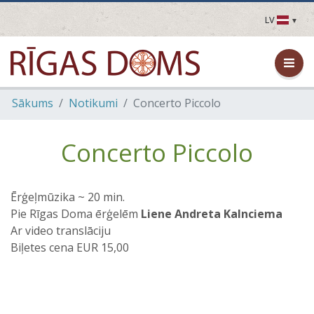
LV
LV
EN
DE
FR
Sākums
Notikumi
Concerto Piccolo
UA
LT
EE
Concerto Piccolo
FI
Ērģeļmūzika ~ 20 min.
Pie Rīgas Doma ērģelēm
Liene Andreta Kalnciema
Ar video translāciju
Biļetes cena EUR 15,00