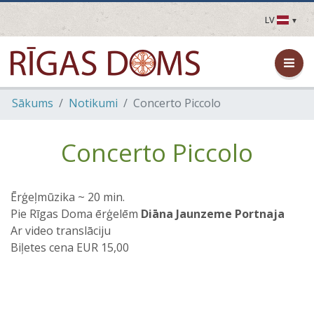
LV
LV
EN
DE
FR
Sākums
Notikumi
Concerto Piccolo
UA
LT
EE
Concerto Piccolo
FI
Ērģeļmūzika ~ 20 min.
Pie Rīgas Doma ērģelēm
Diāna Jaunzeme Portnaja
Ar video translāciju
Biļetes cena EUR 15,00