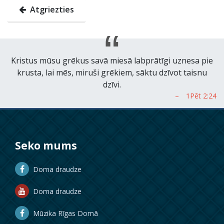
Atgriezties
Kristus mūsu grēkus savā miesā labprātīgi uznesa pie
krusta, lai mēs, miruši grēkiem, sāktu dzīvot taisnu
dzīvi.
Seko mums
Doma draudze
Doma draudze
Mūzika Rīgas Domā