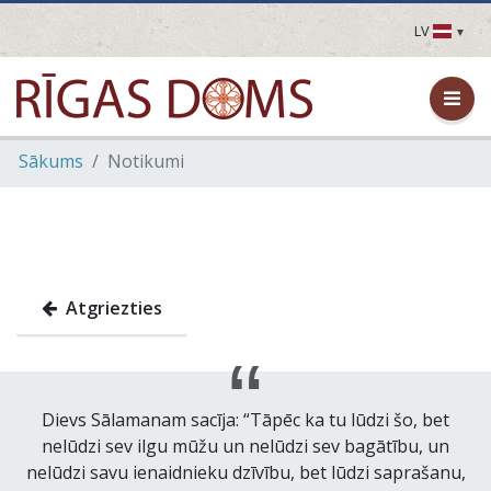
LV
LV
EN
DE
FR
Sākums
Notikumi
UA
LT
EE
FI
Atgriezties
Dievs Sālamanam sacīja: “Tāpēc ka tu lūdzi šo, bet
nelūdzi sev ilgu mūžu un nelūdzi sev bagātību, un
nelūdzi savu ienaidnieku dzīvību, bet lūdzi saprašanu,