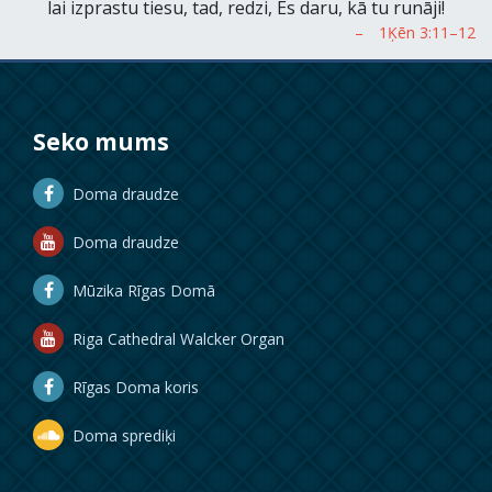
lai izprastu tiesu, tad, redzi, Es daru, kā tu runāji!
Seko mums
Doma draudze
Doma draudze
Mūzika Rīgas Domā
Riga Cathedral Walcker Organ
Rīgas Doma koris
Doma sprediķi