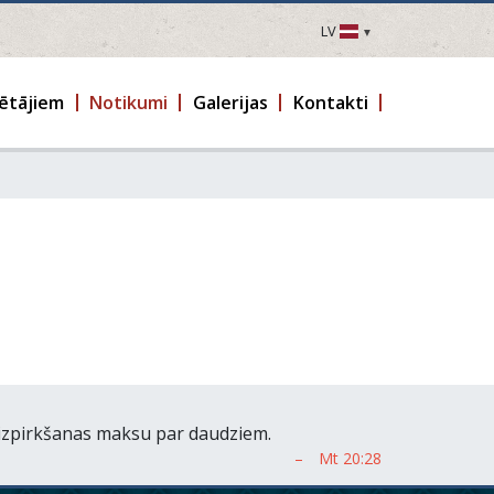
LV
LV
EN
ētājiem
Notikumi
Galerijas
Kontakti
DE
FR
UA
LT
EE
FI
ā izpirkšanas maksu par daudziem.