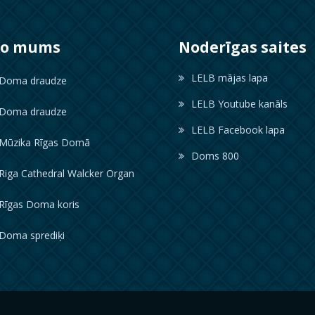
ko mums
Noderīgas saites
LELB mājas lapa
oma draudze
LELB Youtube kanāls
oma draudze
LELB Facebook lapa
ūzika Rīgas Domā
Doms 800
iga Cathedral Walcker Organ
īgas Doma koris
oma sprediķi