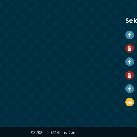
Se
D
D
M
R
R
D
© 2020 - 2022 Rīgas Doms