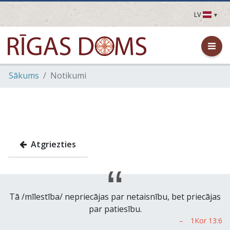
LV
LV
EN
DE
FR
Sākums
Notikumi
UA
LT
EE
FI
Atgriezties
Tā /mīlestība/ nepriecājas par netaisnību, bet priecājas
par patiesību.