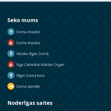
Seko mums
Doma draudze
Doma draudze
Mūzika Rīgas Domā
Riga Cathedral Walcker Organ
Rīgas Doma koris
Doma sprediķi
Noderīgas saites