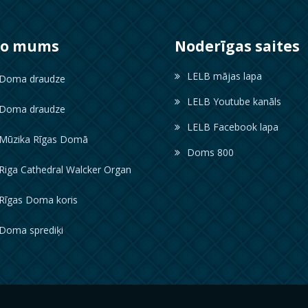
ko mums
Noderīgas saites
LELB mājas lapa
oma draudze
LELB Youtube kanāls
oma draudze
LELB Facebook lapa
ūzika Rīgas Domā
Doms 800
iga Cathedral Walcker Organ
īgas Doma koris
oma sprediķi