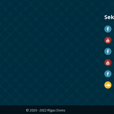
Se
D
D
M
R
R
D
© 2020 - 2022 Rīgas Doms