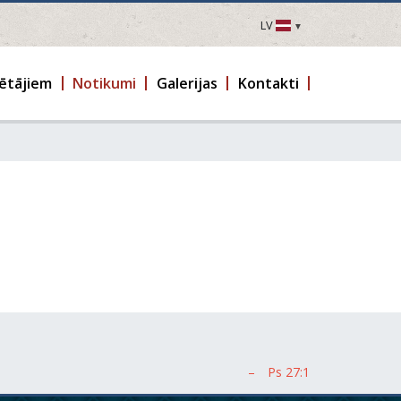
LV
LV
EN
ētājiem
Notikumi
Galerijas
Kontakti
DE
FR
UA
LT
EE
FI