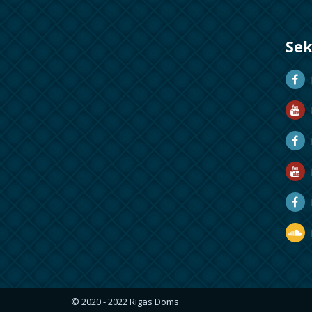
Se
D
D
M
R
R
D
© 2020 - 2022 Rīgas Doms