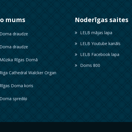
ko mums
Noderīgas saites
LELB mājas lapa
oma draudze
LELB Youtube kanāls
oma draudze
LELB Facebook lapa
ūzika Rīgas Domā
Doms 800
iga Cathedral Walcker Organ
īgas Doma koris
oma sprediķi