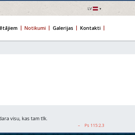
LV
LV
EN
ētājiem
Notikumi
Galerijas
Kontakti
DE
FR
UA
LT
EE
FI
dara visu, kas tam tīk.