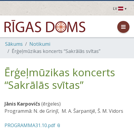
LV
LV
EN
DE
FR
Sākums
Notikumi
UA
Ērģeļmūzikas koncerts “Sakrālās svītas”
LT
EE
FI
Ērģeļmūzikas koncerts
“Sakrālās svītas”
Jānis Karpovičs
(ērģeles)
Programmā: N. de Grinjī, M. A. Šarpantjē, Š. M. Vidors
PROGRAMMA31.10.pdf