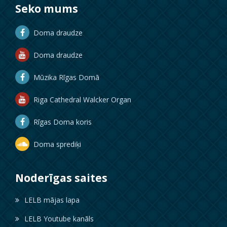
Seko mums
Doma draudze
Doma draudze
Mūzika Rīgas Domā
Riga Cathedral Walcker Organ
Rīgas Doma koris
Doma sprediķi
Noderīgas saites
LELB mājas lapa
LELB Youtube kanāls