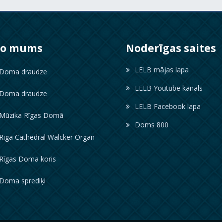
ko mums
Noderīgas saites
LELB mājas lapa
oma draudze
LELB Youtube kanāls
oma draudze
LELB Facebook lapa
ūzika Rīgas Domā
Doms 800
iga Cathedral Walcker Organ
īgas Doma koris
oma sprediķi