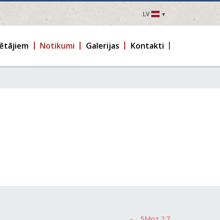
LV
LV
EN
ētājiem
Notikumi
Galerijas
Kontakti
DE
FR
UA
LT
EE
FI