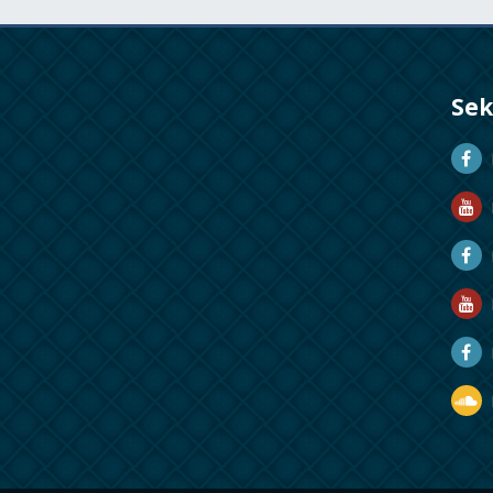
Se
D
D
M
R
R
D