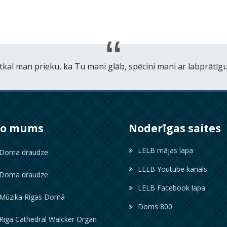
tkal man prieku, ka Tu mani glāb, spēcini mani ar labprātīgu
ko mums
Noderīgas saites
LELB mājas lapa
oma draudze
LELB Youtube kanāls
oma draudze
LELB Facebook lapa
ūzika Rīgas Domā
Doms 800
iga Cathedral Walcker Organ