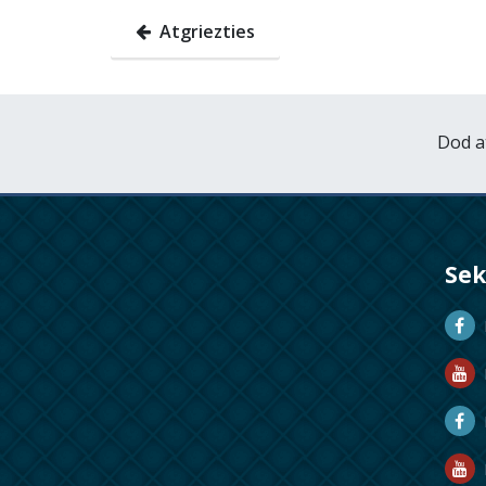
Atgriezties
Dod a
Se
D
D
M
R