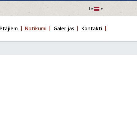
LV
LV
EN
ētājiem
Notikumi
Galerijas
Kontakti
DE
FR
UA
LT
EE
FI