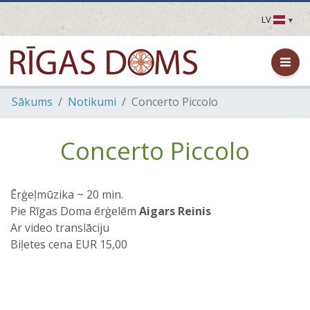
LV
LV
EN
DE
FR
Sākums
Notikumi
Concerto Piccolo
UA
LT
EE
Concerto Piccolo
FI
Ērģeļmūzika ~ 20 min.
Pie Rīgas Doma ērģelēm
Aigars Reinis
Ar video translāciju
Biļetes cena EUR 15,00