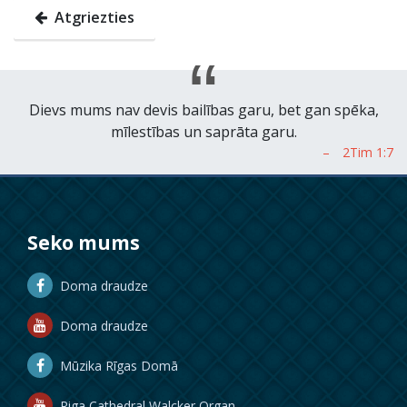
Atgriezties
Dievs mums nav devis bailības garu, bet gan spēka,
mīlestības un saprāta garu.
Seko mums
Doma draudze
Doma draudze
Mūzika Rīgas Domā
Riga Cathedral Walcker Organ