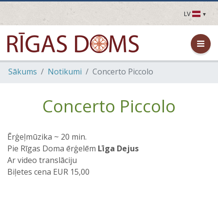
LV
LV
EN
DE
FR
Sākums
Notikumi
Concerto Piccolo
UA
LT
EE
Concerto Piccolo
FI
Ērģeļmūzika ~ 20 min.
Pie Rīgas Doma ērģelēm
Līga Dejus
Ar video translāciju
Biļetes cena EUR 15,00