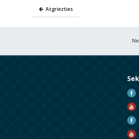
Atgriezties
Nev
Se
D
D
M
R