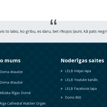
is to labo, ko gribu, es daru, bet rīkojos ļauni, kā pats negr
ko mums
Noderīgas saites
LELB mājas lapa
oma draudze
LELB Youtube kanāls
oma draudze
LELB Facebook lapa
ūzika Rīgas Domā
Doms 800
iga Cathedral Walcker Organ