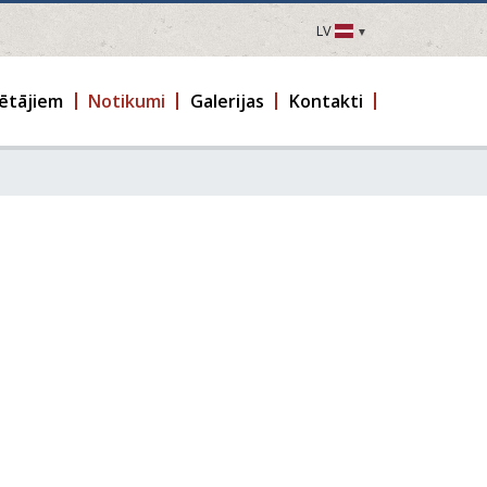
LV
LV
EN
ētājiem
Notikumi
Galerijas
Kontakti
DE
FR
UA
LT
EE
FI