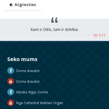
Atgriezties
Kam ir Dēls, tam ir dzīvība.
Seko mums
Doma draudze
Doma draudze
Mūzika Rīgas Domā
Riga Cathedral Walcker Organ