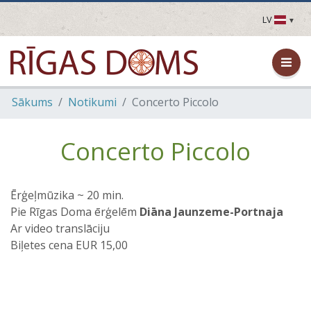
LV
LV
EN
DE
FR
Sākums
Notikumi
Concerto Piccolo
UA
LT
EE
Concerto Piccolo
FI
Ērģeļmūzika ~ 20 min.
Pie Rīgas Doma ērģelēm
Diāna Jaunzeme-Portnaja
Ar video translāciju
Biļetes cena EUR 15,00