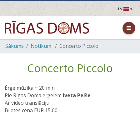
LV
LV
EN
DE
FR
Sākums
Notikumi
Concerto Piccolo
UA
LT
EE
Concerto Piccolo
FI
Ērģeļmūzika ~ 20 min.
Pie Rīgas Doma ērģelēm
Iveta Pelše
Ar video translāciju
Biļetes cena EUR 15,00