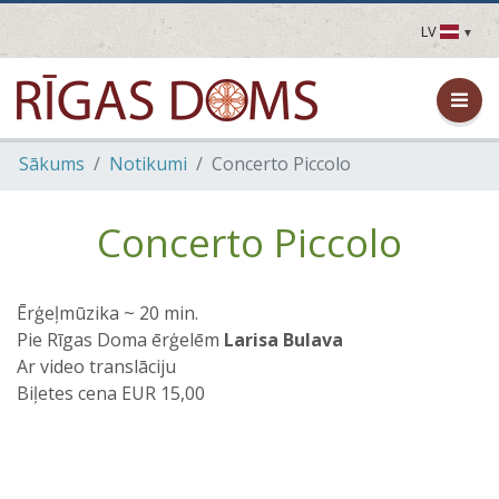
LV
LV
EN
DE
FR
Sākums
Notikumi
Concerto Piccolo
UA
LT
EE
Concerto Piccolo
FI
Ērģeļmūzika ~ 20 min.
Pie Rīgas Doma ērģelēm
Larisa Bulava
Ar video translāciju
Biļetes cena EUR 15,00