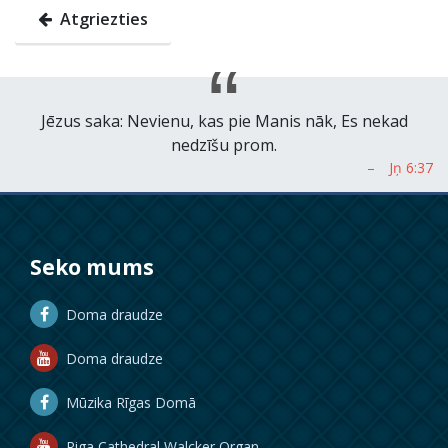
Atgriezties
Jēzus saka: Nevienu, kas pie Manis nāk, Es nekad
nedzīšu prom.
Seko mums
Doma draudze
Doma draudze
Mūzika Rīgas Domā
Riga Cathedral Walcker Organ