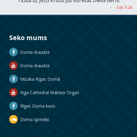
Ticībā uz Jēzu Kristu jūs visi esat Dieva bērni.
Seko mums
Doma draudze
Doma draudze
Mūzika Rīgas Domā
Riga Cathedral Walcker Organ
Rīgas Doma koris
Doma sprediķi