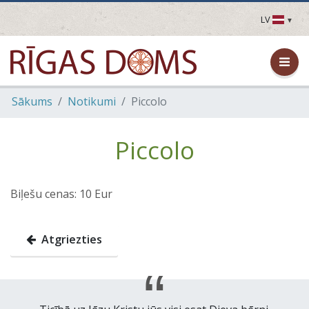
LV
LV
EN
DE
FR
Sākums
Notikumi
Piccolo
UA
LT
EE
Piccolo
FI
Biļešu cenas: 10 Eur
Atgriezties