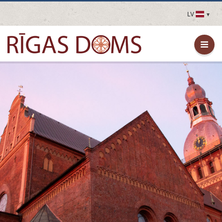
LV
LV
EN
DE
FR
UA
LT
EE
FI